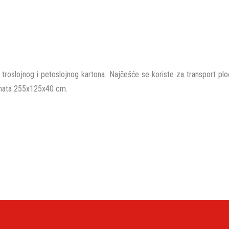
d troslojnog i petoslojnog kartona. Najčešće se koriste za transport ploč
rmata 255x125x40 cm.